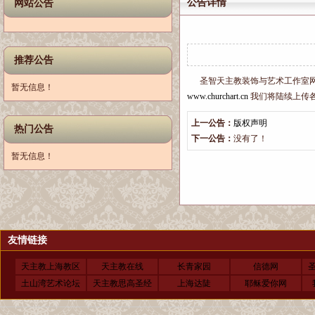
公告详情
网站公告
推荐公告
圣智天主教装饰与艺术工作室网站
暂无信息！
www.churchart.cn
我们将陆续上传
上一公告：
版权声明
热门公告
下一公告：
没有了！
暂无信息！
友情链接
天主教上海教区
天主教在线
长青家园
信德网
土山湾艺术论坛
天主教思高圣经
上海达陡
耶稣爱你网