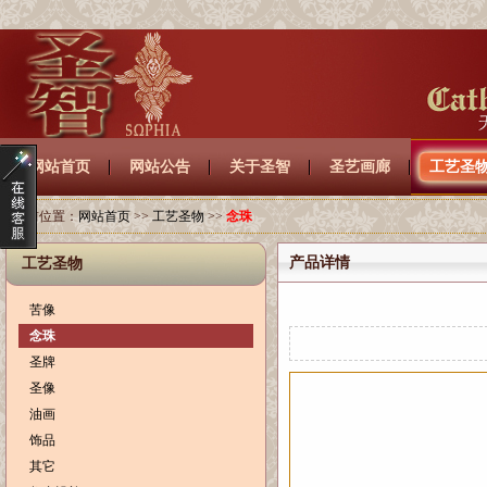
网站首页
网站公告
关于圣智
圣艺画廊
工艺圣
当前位置：
网站首页
>>
工艺圣物
>>
念珠
产品详情
工艺圣物
苦像
念珠
圣牌
圣像
油画
饰品
其它