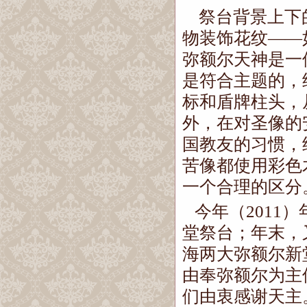
祭台背景上下
物装饰花纹
——
弥额尔天神是一
是符合主题的，
标和盾牌柱头，
外，在对圣像的
国教友的习惯，
苦像都使用彩色
一个合理的区分
今年（
2011
）
堂祭台；年末，
海两大弥额尔新
由奉弥额尔为主
们由衷感谢天主