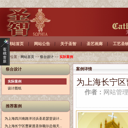
网站首页
网站公告
关于圣智
圣艺画廊
工艺圣
当前位置：
网站首页
>>
祭台设计
>>
实际案例
案例详情
祭台设计
为上海长宁区
实际案例
设计图纸
作者：
网站管
推荐案例
为上海四川南路洋泾浜圣若瑟堂设计...
为上海长宁区曹家渡圣弥额尔总领天...