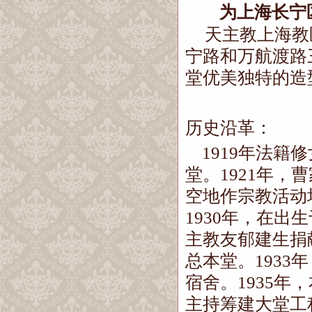
为上海长宁
天主教上海教
宁路和万航渡路
堂优美独特的造
历史沿革：
1919
年法籍修
堂。
1921
年，曹
空地作宗教活动
1930
年，在出生
主教友郁建生捐
总本堂。
1933
年
宿舍。
1935
年，
主持筹建大堂工