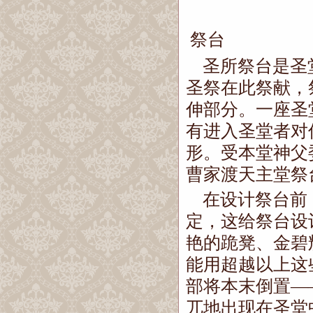
祭台
圣所祭台是圣
圣祭在此祭献，
伸部分。一座圣
有进入圣堂者对
形。受本堂神父
曹家渡天主堂祭
在设计祭台前
定，这给祭台设
艳的跪凳、金碧
能用超越以上这
部将本末倒置
—
兀地出现在圣堂