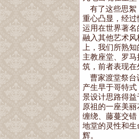
有了这些思絮
重心凸显，经过
运用在世界著名
融入其他艺术风
上，我们所熟知
主教座堂、罗马
筑，前者表现在
曹家渡堂祭台
产生早于哥特式
景设计思路得益
原祖的一座美丽
缠绕、藤蔓交错
地堂的灵性和生
辉。