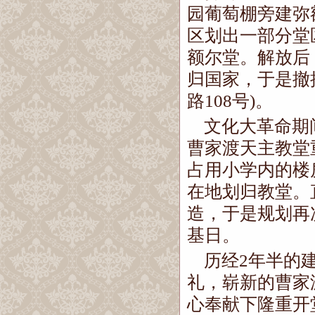
园葡萄棚旁建弥
区划出一部分堂
额尔堂。解放后
归国家，于是撤
路
108
号
)
。
文化大革命期
曹家渡天主教堂
占用小学内的楼
在地划归教堂。
造，于是规划再
基日。
历经
2
年半的
礼，崭新的曹家
心奉献下隆重开