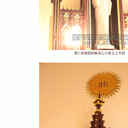
图3-堂南面耶稣圣心小祭台上半部