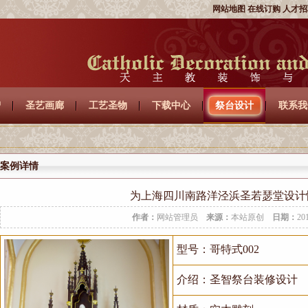
网站地图
在线订购
人才招
智
圣艺画廊
工艺圣物
下载中心
祭台设计
联系我
案例详情
为上海四川南路洋泾浜圣若瑟堂设计
作者：
网站管理员
来源：
本站原创
日期：
20
型号：哥特式002
介绍：圣智祭台装修设计