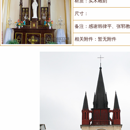
材质：实木雕刻
尺寸：
备注：感谢韩律平、张郓
相关附件：暂无附件