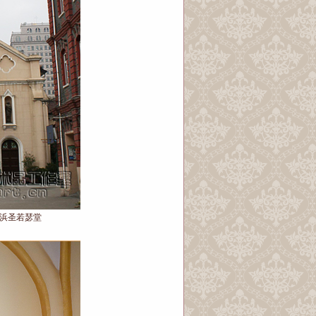
泾浜圣若瑟堂