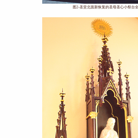
图2-圣堂北面新恢复的圣母圣心小祭台