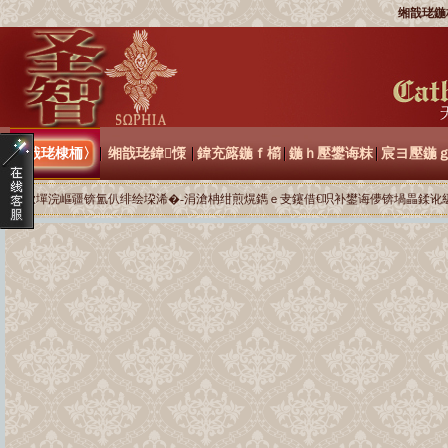
缃戠珯鍦
缃戠珯棣栭〉
缃戠珯鍏憡
鍏充簬鍦ｆ櫤
鍦ｈ壓鐢诲粖
宸ヨ壓鍦
褰撳墠浣嶇疆锛氳仈绯绘垜浠�-涓滄柟绀煎熀鐫ｅ叏鑳借€呮补鐢诲儚锛堝畾鍒讹