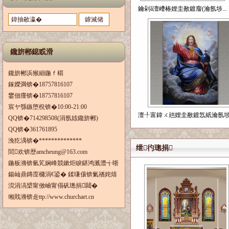
鑰剁ǎ澶嶆椿娌圭敾鍍廇(瀹氬埗...
鑱旂郴鎴戜滑
鑱旂郴浜猴細鍦ｆ櫤
鎵嬫満锛�18757816107
鐢佃瘽锛�18757816107
宸ヤ綔鏃堕棿锛�10:00-21:00
澶╀富鍏ㄨ兘娌圭敾鍍忥紙瀹氬
QQ锛�714298508(涓氬姟鑱旂郴)
QQ锛�361761895
浼犵湡锛�**************
绁彴璁捐
閭欢锛歴amcheung@163.com
鍦板潃锛氫笂娴峰競鏉炬睙鍖鸿溅澧╅晣
鍚屾鼎鏄庢槦涓€鍙� 鍒嗛儴锛氭禉姹熺
渷涓滈槼甯傚崡甯傝矾璁捐閮�
缃戝潃锛歨ttp://www.churchart.cn