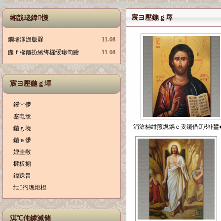
宸ヨ壓鍦ｇ墿
缃戠珯鍏憡
鐗堟潈澹版槑
11-08
鍦ｆ櫤鏂扮綉绔欏缓璁句腑
11-08
宸ヨ壓鍦ｇ墿
鑻﹀儚
蹇电彔
涓滄柟绀煎熀鐫ｅ叏鑳借€呮补鐢�.
鍦ｇ墝
鍦ｅ儚
娌圭敾
楗板搧
鍏跺畠
绁彴璁炬柦
淇℃伅鎼滅储