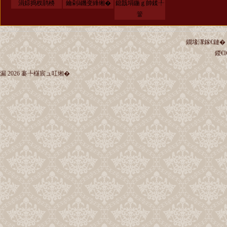
涓婃捣杈鹃櫋
鑰剁ǎ鐖变綘缃�
鎴戠埍鍦ｇ帥鍒╀
簹
鐗堟潈鎵€鏈� 
鍐€I
漏 2026 褰╄櫣宸ュ叿缃�