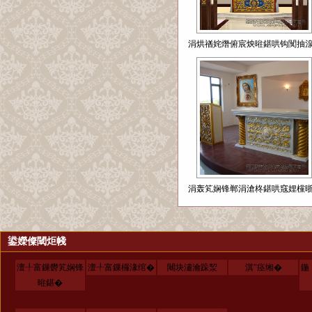
涓烘禉姹熸俯宸炴暀鍖哄钩闃抽湶.
涓轰笂娴锋郸涓滄柊鍖哄窛娌欓晣.
鍙嬫儏閾炬帴
澶╀富鏁欎笂娴锋
澶╀富鏁欏湪绾�
闀块潚瀹跺洯
淇″痉缃�
鍦
暀鍖�